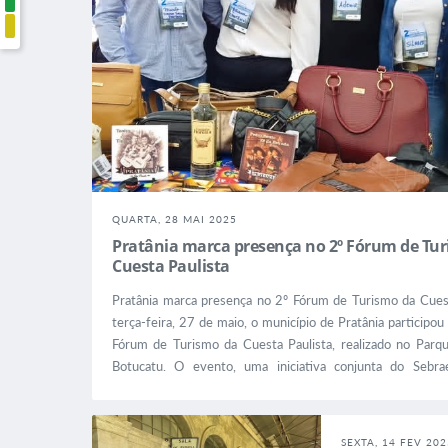
POLO CUESTA
COMTUR - CONSELHO MUNICIPAL DE TURISMO
QUARTA, 28 MAI 2025
Pratânia marca presença no 2º Fórum de Tu
Cuesta Paulista
Pratânia marca presença no 2º Fórum de Turismo da Cues
terça-feira, 27 de maio, o município de Pratânia participo
Fórum de Turismo da Cuesta Paulista, realizado no Parq
Botucatu. O evento, uma iniciativa conjunta do Sebra
Turística da Cuesta Paulista (ATCP) e do Consórcio Mult
Cuesta, reuniu prefeitos, gestores municipais,...
SEXTA, 14 FEV 202