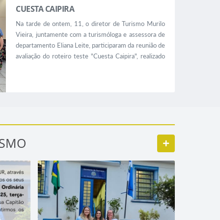
ico,...
CUESTA CAIPIRA
desenvolvidas tiveram intuito de
promover reflexão e debate sobre a
Na tarde de ontem, 11, o diretor de Turismo Murilo
identidade cultural, constituída ao
Vieira, juntamente com a turismóloga e assessora de
decorrer...
departamento Eliana Leite, participaram da reunião de
avaliação do roteiro teste "Cuesta Caipira", realizado
no último fim de semana, nos municípios de Botucatu,
Pratânia, São Manuel e Pardinho. A ação, que é um
projeto realizado em parceria com o Sebrae e a
Câmara Técnica ds Turismo do Consórcio
Multifinalitário...
ISMO