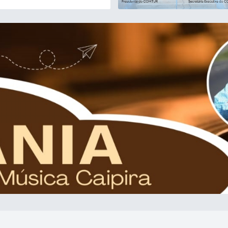
 19/6 (Corpus Christi): FECHADO.
o Facultativo): 9h às 12h | 13h às
 de Turismo tem seu expediente de
ra, das 7h às 17h. #Pratânia...