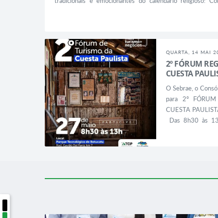
tradicionais e emocionantes do calendário religioso: C
2025, o Dia Santo será na quinta-feira, dia 19 de junho. 
promete envolver toda a cidade em uma atmosfera de fé,...
QUARTA, 14 MAI 2
2º FÓRUM RE
CUESTA PAULI
O Sebrae, o Consó
para 2º FÓRU
CUESTA PAULIS
Das 8h30 às 13
Botucatu – Rodo
Aeroporto – Bo
Empresários do
hospedagem, Atra
Artesãos, Associ
potencial turístico,.
NOTICIAS