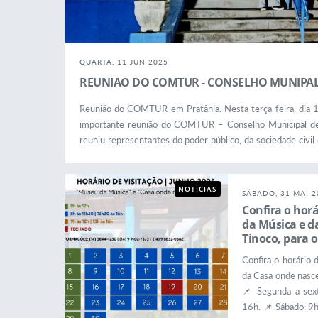
QUARTA, 11 JUN 2025
REUNIAO DO COMTUR - CONSELHO MUNIPAL
Reunião do COMTUR em Pratânia. Nesta terça-feira, dia 10
importante reunião do COMTUR – Conselho Municipal de 
reuniu representantes do poder público, da sociedade civil 
de debater iniciativas que contribuam para o fortalecime
Entre os principais temas discutidos, destacam-se: ✅ O...
NOTICIAS
SÁBADO, 31 MAI 2
Confira o hor
da Música e d
Tinoco, para 
Confira o horário
da Casa onde nasce
📌 Segunda a sex
16h. 📌 Sábado: 9