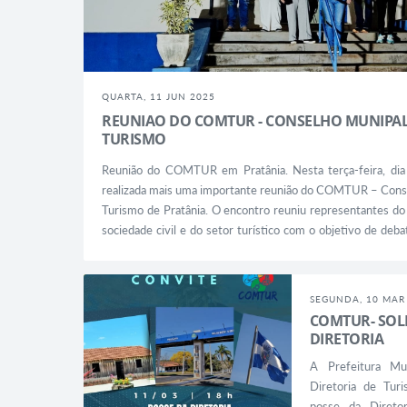
QUARTA, 11 JUN 2025
REUNIAO DO COMTUR - CONSELHO MUNIPAL
TURISMO
Reunião do COMTUR em Pratânia. Nesta terça-feira, dia 
realizada mais uma importante reunião do COMTUR – Cons
Turismo de Pratânia. O encontro reuniu representantes do 
sociedade civil e do setor turístico com o objetivo de debat
contribuam para o fortalecimento do turismo em nosso mu
principais temas discutidos, destacam-se: ✅ O...
SEGUNDA, 10 MAR
COMTUR- SOL
DIRETORIA
A Prefeitura Mun
Diretoria de Tur
posse da Dire