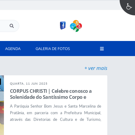
AGENDA
GALERIA DE FOTOS
+ ver mais
QUARTA, 11 JUN 2025
CORPUS CHRISTI | Celebre conosco a
Solenidade do Santíssimo Corpo e
Sangue de Nosso Senhor Jesus Cris
A Paróquia Senhor Bom Jesus e Santa Marcelina de
Pratânia, em parceria com a Prefeitura Municipal,
através das Diretorias de Cultura e de Turismo,
convida toda a comunidade a participar de uma das
celebrações mais tradicionais e emocionantes do