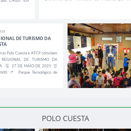
orpus Christi. Em
Diretorias de Cultura e de Turismo. O evento trou
✨ Esta Solenidade
diversão e entretenimento para toda a comu
consolidando-se como uma noite inesquecív
moradores de todas as idades. A...
025
GIONAL DE TURISMO DA
STA
rcio Polo Cuesta e ATCP convidam
M REGIONAL DE TURISMO DA
TA 🗓 27 DE MAIO DE 2025 ⏰
h00 📍 Parque Tecnológico de
via Gastão Dal Farra – Jardim
tucatu/SP Público-Alvo: ✔️
 trade turístico (Meios de
tivos Turísticos, Alimentação,
ações, Propriedades Rurais com
..
POLO CUESTA