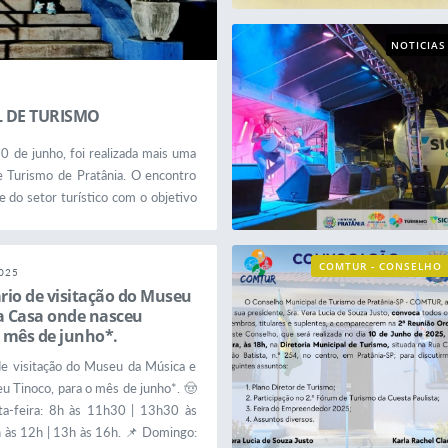
NOTICIAS
 DE TURISMO
 de junho, foi realizada mais uma
Turismo de Pratânia. O encontro
e do setor turístico com o objetivo
nto do turismo em nosso município.
COMTUR - CONSELHO
025
MUNICIPAL DE TURISM
ário de visitação do Museu
O
a Casa onde nasceu
o mês de junho*.
 de visitação do Museu da Música e
u Tinoco, para o mês de junho*. 🤠
ta-feira: 8h às 11h30 | 13h30 às
h às 12h | 13h às 16h. 📌 Domingo: