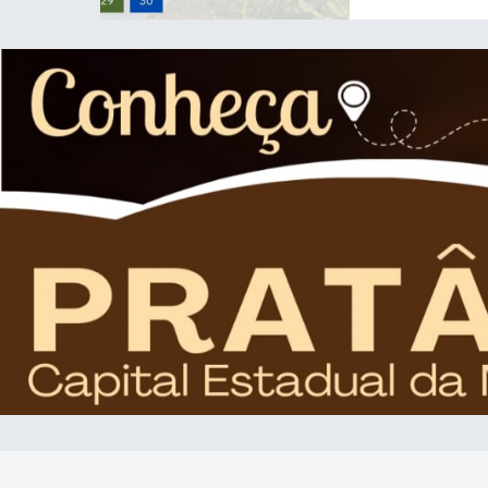
9h às 12h. 📌 Dia
📌 Dia 20/6: (Pont
16h. *A Diretoria
segunda a sexta-fei