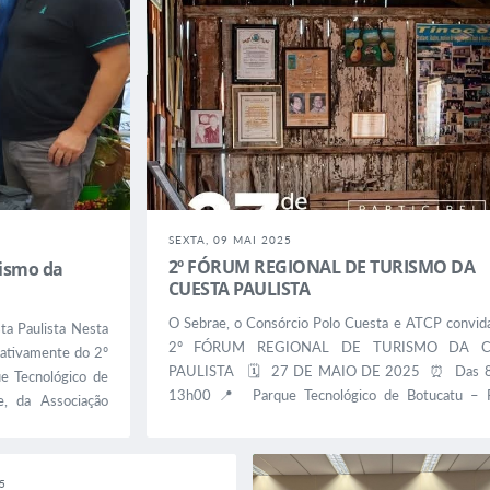
SEXTA, 09 MAI 2025
2º FÓRUM REGIONAL DE TURISMO DA
rismo da
CUESTA PAULISTA
O Sebrae, o Consórcio Polo Cuesta e ATCP convid
ta Paulista Nesta
2º FÓRUM REGIONAL DE TURISMO DA C
u ativamente do 2º
PAULISTA 🗓 27 DE MAIO DE 2025 ⏰ Das 8
ue Tecnológico de
13h00 📍 Parque Tecnológico de Botucatu – 
e, da Associação
Gastão Dal Farra – Jardim Aeroporto – Botu
ifinalitário Polo
Público-Alvo: ✔️ Empresários do trade turístico (
hospedagem, Atrativos Turísticos, Alimentação, A
5