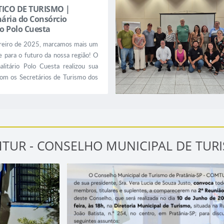
Associações, Propriedades Rurais com potencial turíst
ICO DE TURISMO |
ária do Consórcio
io Polo Cuesta
ereiro de 2025, marcamos mais um
e para o futuro da nossa região! O
nalitário Polo Cuesta realizou sua
 com os Secretários de Turismo dos
ciados, um encontro que reforçou o
 do Consórcio no desenvolvimento
l da nossa região. Na ocasião, o
o do Polo Cuesta, João Gabriel,...
TUR - CONSELHO MUNICIPAL DE TUR