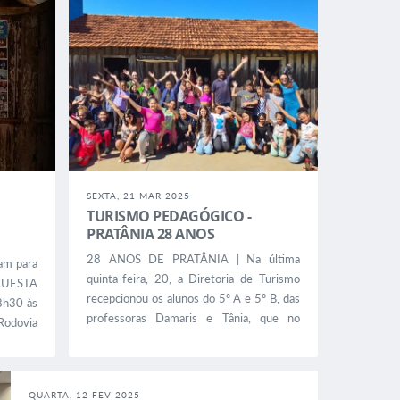
SEXTA, 21 MAR 2025
TURISMO PEDAGÓGICO -
PRATÂNIA 28 ANOS
28 ANOS DE PRATÂNIA | Na última
am para
quinta-feira, 20, a Diretoria de Turismo
UESTA
recepcionou os alunos do 5º A e 5º B, das
h30 às
professoras Damaris e Tânia, que no
Rodovia
decorrer da semana, desenvolveram
catu/SP
atividades temáticas em comemoração ao
Meios de
28º Aniversário de Emancipação Político
rtesãos,
QUARTA, 12 FEV 2025
administrativa do Município. As atividades