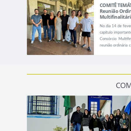
COMITÊ TEMÁT
Reunião Ordin
Multifinalitár
No dia 14 de fev
capítulo important
Consórcio Multifi
reunião ordinária
municípios consor
papel fundamental
econômico e socia
Secretário Executiv
COM