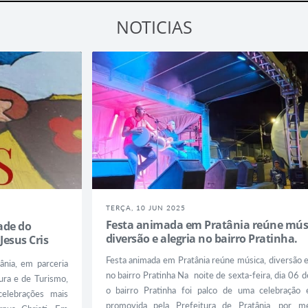
NOTICIAS
TERÇA, 10 JUN 2025
Festa animada em Pratânia reúne mús
ade do
diversão e alegria no bairro Pratinha.
esus Cris
Festa animada em Pratânia reúne música, diversão e
nia, em parceria
no bairro Pratinha Na noite de sexta-feira, dia 06 d
tura e de Turismo,
o bairro Pratinha foi palco de uma celebração e
elebrações mais
promovida pela Prefeitura de Pratânia, por m