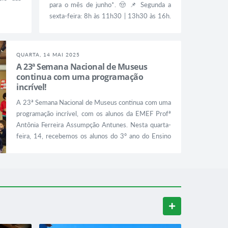
para o mês de junho*. 🤠 📌 Segunda a
xe muita
sexta-feira: 8h às 11h30 | 13h30 às 16h.
nidade,
📌 Sábado: 9h às 12h | 13h às 16h. 📌
el para
Domingo: 9h às 12h. 📌 Dia 19/6 (Corpus
Christi): FECHADO. 📌 Dia 20/6: (Ponto
QUARTA, 14 MAI 2025
Facultativo): 9h às 12h | 13h às 16h. *A
A 23ª Semana Nacional de Museus
Diretoria de Turismo tem seu expediente
continua com uma programação
de segunda a sexta-feira, das 7h às 17h.
incrível!
#Pratânia...
A 23ª Semana Nacional de Museus continua com uma
programação incrível, com os alunos da EMEF Profª
Antônia Ferreira Assumpção Antunes. Nesta quarta-
feira, 14, recebemos os alunos do 3º ano do Ensino
Fundamental. Com olhares curiosos e ouvidos
atentos, os estudantes mergulharam no universo da
música caipira, exploraram o acervo do Museu e
vivenciaram a história e a cultura de forma viva e
significativa. Durante essa...