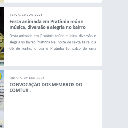
calendário religioso: Corpus Christi. Em 2025, o Dia
Santo será na quinta-feira, dia 19 de junho. ✨ Esta
TERÇA, 10 JUN 2025
Solenidade promete envolver toda a cidade em uma
Festa animada em Pratânia reúne
atmosfera de fé,...
música, diversão e alegria no bairro
Pratinha.
Festa animada em Pratânia reúne música, diversão e
alegria no bairro Pratinha Na noite de sexta-feira, dia
06 de junho, o bairro Pratinha foi palco de uma
celebração especial promovida pela Prefeitura de
Pratânia, por meio das Diretorias de Cultura e de
Turismo. O evento trouxe muita diversão e
entretenimento para toda a comunidade,
QUINTA, 29 MAI 2025
consolidando-se como uma noite inesquecível para
CONVOCAÇÃO DOS MEMBROS DO
moradores de todas as idades. A...
COMTUR .