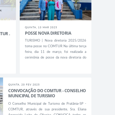
QUINTA, 13 MAR 2025
POSSE NOVA DIRETORIA
TUR .
TURISMO | Nova diretoria 2025/2026
toma posse no COMTUR Na última terça
feira, dia 11 de março, foi realizada a
cerimônia de posse da nova diretoria do
COMTUR – Conselho Municipal de
Turismo – de Pratânia. O encontro foi
realizado na sede da Diretoria de Turismo.
Vera Justo, a nova presidente, deu posse à
QUINTA, 20 FEV 2025
vice-presidente, Silmara Bassetto, à
CONVOCAÇÃO DO COMTUR - CONSELHO
secretária executiva Karla Rachel Claes, e
MUNICIPAL DE TURISMO
aos conselheiros e suplentes...
O Conselho Municipal de Turismo de Pratânia-SP -
COMTUR, através de sua presidente, Sra. Eliana
Aparecida Leite de Oliveira, CONVOCA todos os